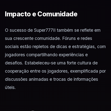
Impacto e Comunidade
O sucesso de Super777II também se reflete em
sua crescente comunidade. Fóruns e redes
sociais estão repletos de dicas e estratégias, com
jogadores compartilhando experiências e
desafios. Estabeleceu-se uma forte cultura de
cooperação entre os jogadores, exemplificada por
discussões animadas e trocas de informações
úteis.