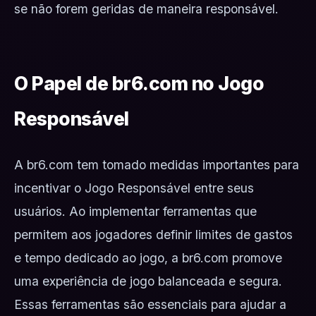
se não forem geridas de maneira responsável.
O Papel de br6.com no Jogo
Responsável
A br6.com tem tomado medidas importantes para
incentivar o Jogo Responsável entre seus
usuários. Ao implementar ferramentas que
permitem aos jogadores definir limites de gastos
e tempo dedicado ao jogo, a br6.com promove
uma experiência de jogo balanceada e segura.
Essas ferramentas são essenciais para ajudar a