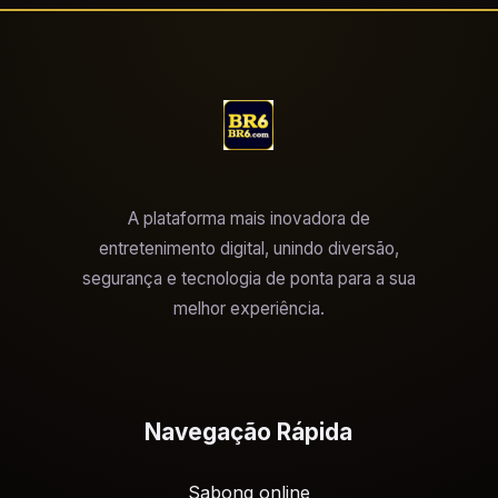
A plataforma mais inovadora de
entretenimento digital, unindo diversão,
segurança e tecnologia de ponta para a sua
melhor experiência.
Navegação Rápida
Sabong online