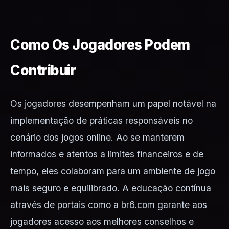
Como Os Jogadores Podem
Contribuir
Os jogadores desempenham um papel notável na
implementação de práticas responsáveis no
cenário dos jogos online. Ao se manterem
informados e atentos a limites financeiros e de
tempo, eles colaboram para um ambiente de jogo
mais seguro e equilibrado. A educação contínua
através de portais como a br6.com garante aos
jogadores acesso aos melhores conselhos e