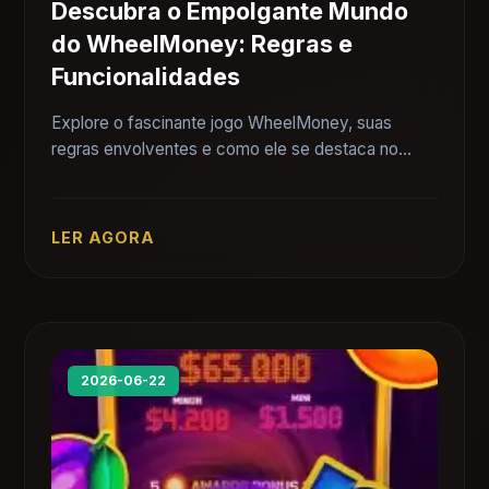
Descubra o Empolgante Mundo
do WheelMoney: Regras e
Funcionalidades
Explore o fascinante jogo WheelMoney, suas
regras envolventes e como ele se destaca no
cenário atual.
LER AGORA
2026-06-22