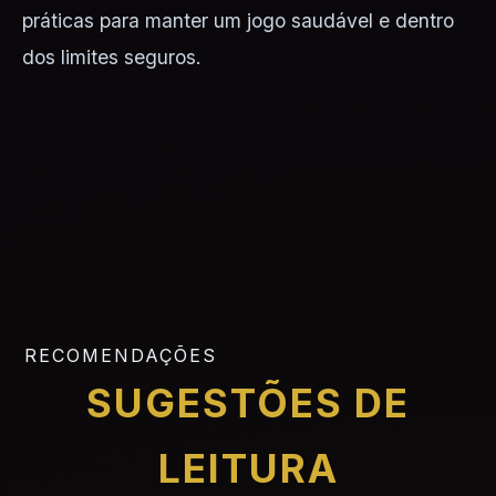
práticas para manter um jogo saudável e dentro
dos limites seguros.
RECOMENDAÇÕES
SUGESTÕES DE
LEITURA