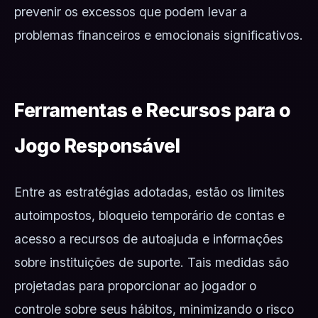
prevenir os excessos que podem levar a
problemas financeiros e emocionais significativos.
Ferramentas e Recursos para o
Jogo Responsável
Entre as estratégias adotadas, estão os limites
autoimpostos, bloqueio temporário de contas e
acesso a recursos de autoajuda e informações
sobre instituições de suporte. Tais medidas são
projetadas para proporcionar ao jogador o
controle sobre seus hábitos, minimizando o risco