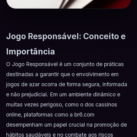
Jogo Responsável: Conceito e
Importância
O Jogo Responsável é um conjunto de práticas
destinadas a garantir que o envolvimento em
jogos de azar ocorra de forma segura, informada
e não prejudicial. Em um ambiente dinâmico e
muitas vezes perigoso, como o dos cassinos
online, plataformas como a br6.com
desempenham um papel crucial na promoção de
hábitos saudáveis e no combate aos riscos