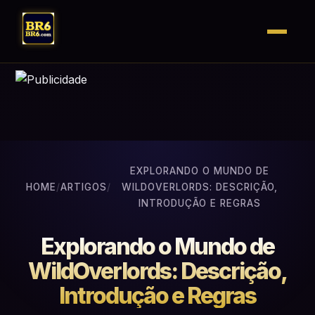
EXPLORANDO O MUNDO DE
HOME
/
ARTIGOS
/
WILDOVERLORDS: DESCRIÇÃO,
INTRODUÇÃO E REGRAS
Explorando o Mundo de
WildOverlords: Descrição,
Introdução e Regras