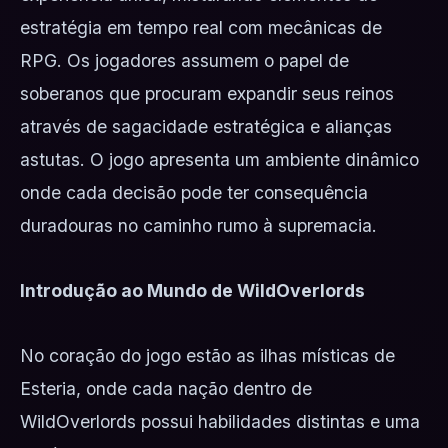
estratégia em tempo real com mecânicas de
RPG. Os jogadores assumem o papel de
soberanos que procuram expandir seus reinos
através de sagacidade estratégica e alianças
astutas. O jogo apresenta um ambiente dinâmico
onde cada decisão pode ter consequência
duradouras no caminho rumo à supremacia.
Introdução ao Mundo de WildOverlords
No coração do jogo estão as ilhas místicas de
Esteria, onde cada nação dentro de
WildOverlords possui habilidades distintas e uma