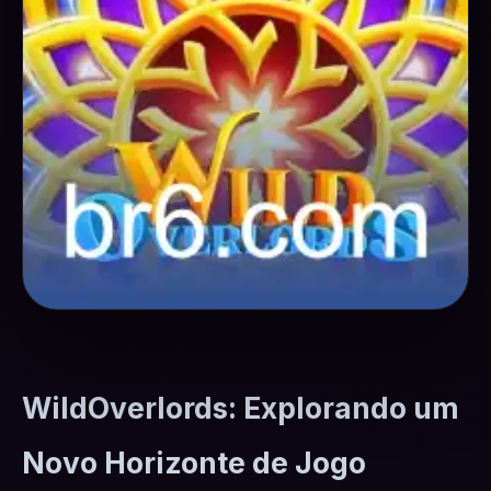
WildOverlords: Explorando um
Novo Horizonte de Jogo