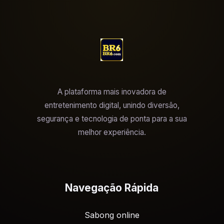
A plataforma mais inovadora de
entretenimento digital, unindo diversão,
segurança e tecnologia de ponta para a sua
melhor experiência.
Navegação Rápida
Sabong online