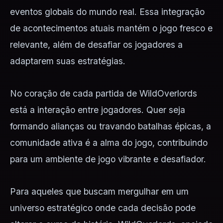
eventos globais do mundo real. Essa integração
de acontecimentos atuais mantém o jogo fresco e
relevante, além de desafiar os jogadores a
adaptarem suas estratégias.
No coração de cada partida de WildOverlords
está a interação entre jogadores. Quer seja
formando alianças ou travando batalhas épicas, a
comunidade ativa é a alma do jogo, contribuindo
para um ambiente de jogo vibrante e desafiador.
Para aqueles que buscam mergulhar em um
universo estratégico onde cada decisão pode