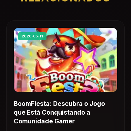
2026-05-11
BoomFiesta: Descubra o Jogo
que Está Conquistando a
Comunidade Gamer