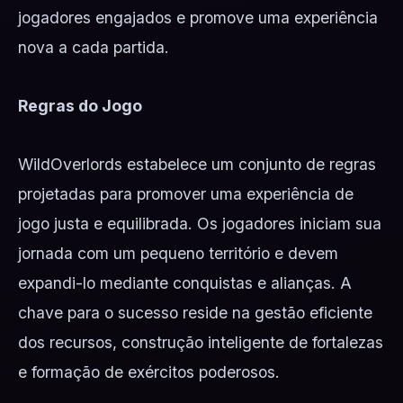
jogadores engajados e promove uma experiência
nova a cada partida.
Regras do Jogo
WildOverlords estabelece um conjunto de regras
projetadas para promover uma experiência de
jogo justa e equilibrada. Os jogadores iniciam sua
jornada com um pequeno território e devem
expandi-lo mediante conquistas e alianças. A
chave para o sucesso reside na gestão eficiente
dos recursos, construção inteligente de fortalezas
e formação de exércitos poderosos.