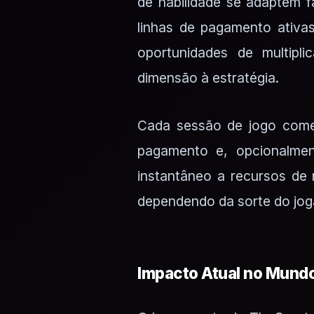
de habilidade se adaptem fa
linhas de pagamento ativas
oportunidades de multip
dimensão à estratégia.
Cada sessão de jogo começ
pagamento e, opcionalmen
instantâneo a recursos de 
dependendo da sorte do joga
Impacto Atual no Mund