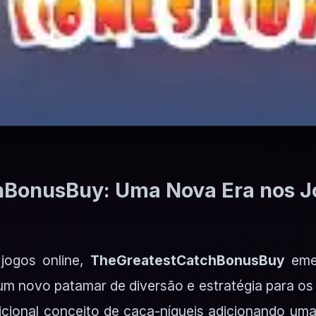
BonusBuy: Uma Nova Era nos J
jogos online,
TheGreatestCatchBonusBuy
eme
um novo patamar de diversão e estratégia para os
dicional conceito de caça-níqueis adicionando um