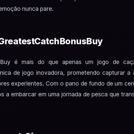
 emoção nunca pare.
eGreatestCatchBonusBuy
Buy é mais do que apenas um jogo de caça-ní
ica de jogo inovadora, prometendo capturar a 
res experientes. Com o pano de fundo de um cen
s a embarcar em uma jornada de pesca que transc