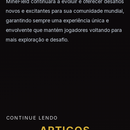
MineField continuará a evoluir e oferecer desafios
novos e excitantes para sua comunidade mundial,
garantindo sempre uma experiência única e
envolvente que mantém jogadores voltando para
mais exploração e desafio.
CONTINUE LENDO