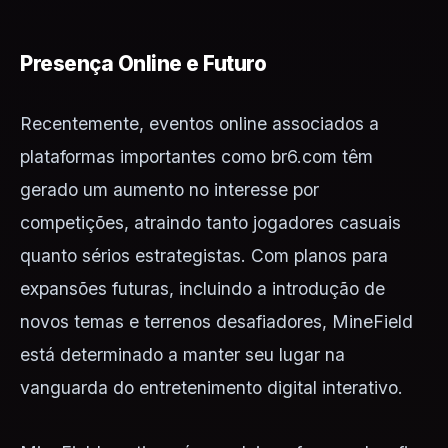
Presença Online e Futuro
Recentemente, eventos online associados a
plataformas importantes como br6.com têm
gerado um aumento no interesse por
competições, atraindo tanto jogadores casuais
quanto sérios estrategistas. Com planos para
expansões futuras, incluindo a introdução de
novos temas e terrenos desafiadores, MineField
está determinado a manter seu lugar na
vanguarda do entretenimento digital interativo.