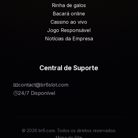
Rinha de galos
Bacará online
Cassino ao vivo
Jogo Responsável
Notícias da Empresa
Central de Suporte
📧
contact@br6slot.com
🕒
24/7 Disponível
© 2026 br6.com. Todos os direitos reservados.
Mapa do Site