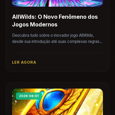
AllWilds: O Novo Fenômeno dos
Jogos Modernos
Descubra tudo sobre o inovador jogo AllWilds,
desde sua introdução até suas complexas regras,
com uma visão especial sobre sua presença na
atualidade.
LER AGORA
2026-06-01