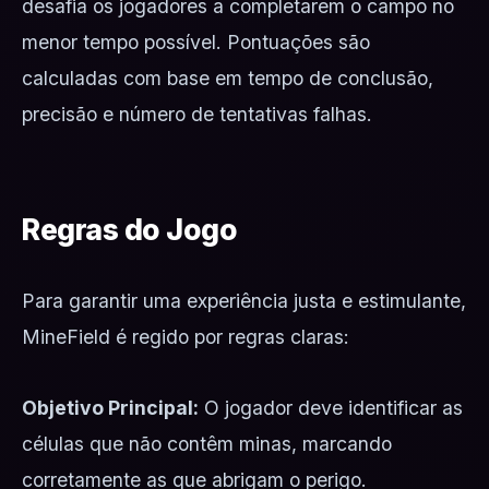
desafia os jogadores a completarem o campo no
menor tempo possível. Pontuações são
calculadas com base em tempo de conclusão,
precisão e número de tentativas falhas.
Regras do Jogo
Para garantir uma experiência justa e estimulante,
MineField é regido por regras claras:
Objetivo Principal:
O jogador deve identificar as
células que não contêm minas, marcando
corretamente as que abrigam o perigo.