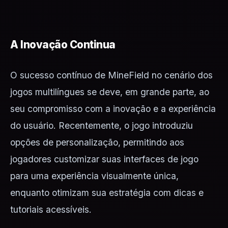
A Inovação Continua
O sucesso contínuo de MineField no cenário dos
jogos multilíngues se deve, em grande parte, ao
seu compromisso com a inovação e a experiência
do usuário. Recentemente, o jogo introduziu
opções de personalização, permitindo aos
jogadores customizar suas interfaces de jogo
para uma experiência visualmente única,
enquanto otimizam sua estratégia com dicas e
tutoriais acessíveis.