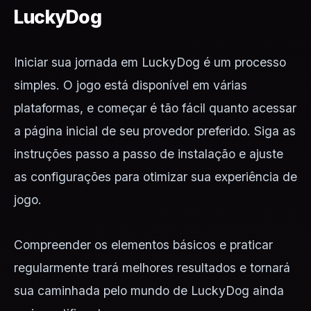
LuckyDog
Iniciar sua jornada em LuckyDog é um processo
simples. O jogo está disponível em várias
plataformas, e começar é tão fácil quanto acessar
a página inicial de seu provedor preferido. Siga as
instruções passo a passo de instalação e ajuste
as configurações para otimizar sua experiência de
jogo.
Compreender os elementos básicos e praticar
regularmente trará melhores resultados e tornará
sua caminhada pelo mundo de LuckyDog ainda