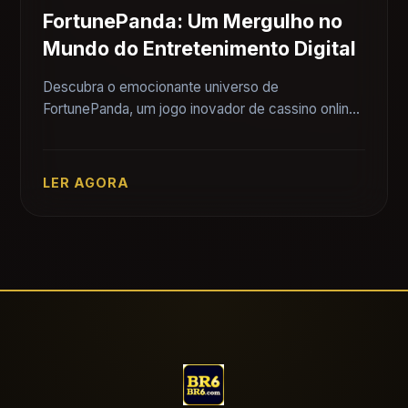
FortunePanda: Um Mergulho no
Mundo do Entretenimento Digital
Descubra o emocionante universo de
FortunePanda, um jogo inovador de cassino online,
e como ele se destaca no cenário digital atual.
LER AGORA