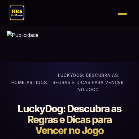
LUCKYDOG: DESCUBRA AS
HOME
/
ARTIGOS
/
REGRAS E DICAS PARA VENCER
NO JOGO
LuckyDog: Descubra as
Regras e Dicas para
Vencer no Jogo