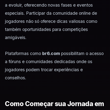
a evoluir, oferecendo novas fases e eventos
especiais. Participar da comunidade online de
jogadores não só oferece dicas valiosas como
também oportunidades para competições
amigáveis.
Plataformas como
br6.com
possibilitam o acesso
a fóruns e comunidades dedicadas onde os
jogadores podem trocar experiências e
conselhos.
Como Começar sua Jornada em