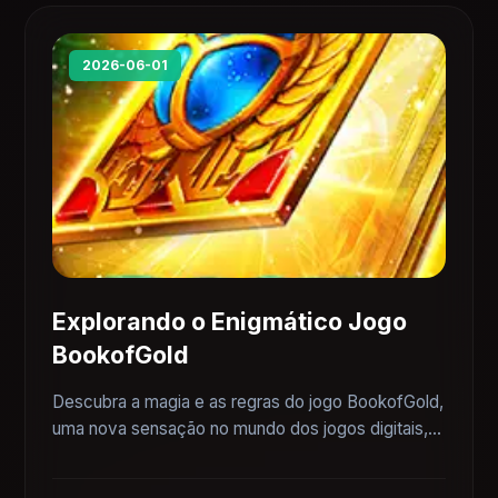
2026-06-01
Explorando o Enigmático Jogo
BookofGold
Descubra a magia e as regras do jogo BookofGold,
uma nova sensação no mundo dos jogos digitais,
com informações essenciais e dicas.