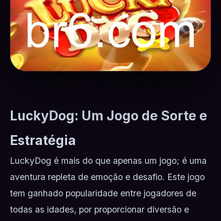
LuckyDog: Um Jogo de Sorte e
Estratégia
LuckyDog é mais do que apenas um jogo; é uma
aventura repleta de emoção e desafio. Este jogo
tem ganhado popularidade entre jogadores de
todas as idades, por proporcionar diversão e