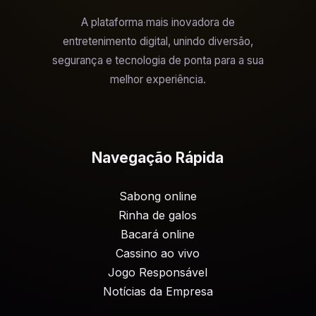
A plataforma mais inovadora de
entretenimento digital, unindo diversão,
segurança e tecnologia de ponta para a sua
melhor experiência.
Navegação Rápida
Sabong online
Rinha de galos
Bacará online
Cassino ao vivo
Jogo Responsável
Notícias da Empresa