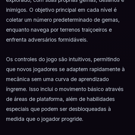
inimigos. O objetivo principal em cada nível é
coletar um número predeterminado de gemas,
enquanto navega por terrenos traiçoeiros e
enfrenta adversários formidáveis.
Os controles do jogo são intuitivos, permitindo
que novos jogadores se adaptem rapidamente à
mecânica sem uma curva de aprendizado
íngreme. Isso inclui o movimento básico através
de áreas de plataforma, além de habilidades
especiais que podem ser desbloqueadas à
medida que o jogador progride.