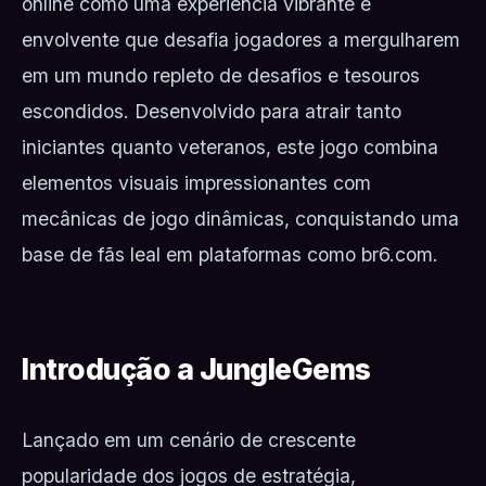
online como uma experiência vibrante e
envolvente que desafia jogadores a mergulharem
em um mundo repleto de desafios e tesouros
escondidos. Desenvolvido para atrair tanto
iniciantes quanto veteranos, este jogo combina
elementos visuais impressionantes com
mecânicas de jogo dinâmicas, conquistando uma
base de fãs leal em plataformas como br6.com.
Introdução a JungleGems
Lançado em um cenário de crescente
popularidade dos jogos de estratégia,