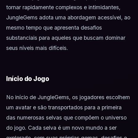
tornar rapidamente complexos e intimidantes,
JungleGems adota uma abordagem acessível, ao
mesmo tempo que apresenta desafios
substanciais para aqueles que buscam dominar
seus níveis mais difíceis.
Início do Jogo
No início de JungleGems, os jogadores escolhem
um avatar e são transportados para a primeira
das numerosas selvas que compõem o universo
do jogo. Cada selva é um novo mundo a ser
explorado, com suas próprias gemas, desafios e