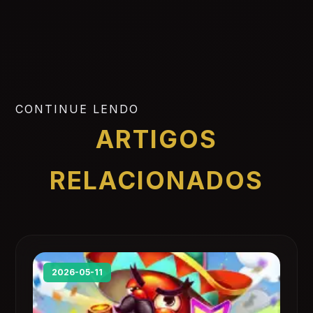
CONTINUE LENDO
ARTIGOS
RELACIONADOS
2026-05-11