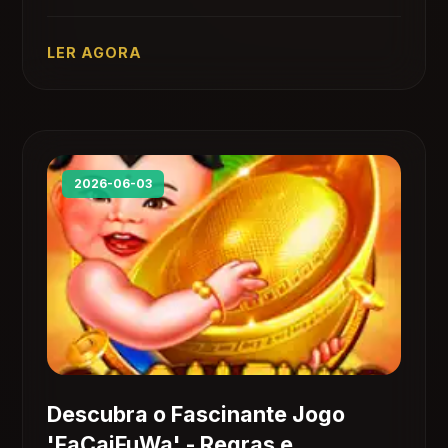
narrativa.
LER AGORA
2026-06-03
Descubra o Fascinante Jogo
'FaCaiFuWa' - Regras e