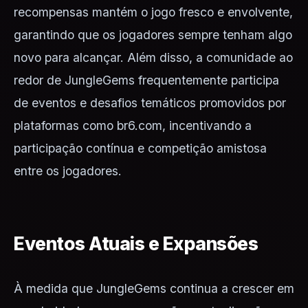
recompensas mantém o jogo fresco e envolvente,
garantindo que os jogadores sempre tenham algo
novo para alcançar. Além disso, a comunidade ao
redor de JungleGems frequentemente participa
de eventos e desafios temáticos promovidos por
plataformas como br6.com, incentivando a
participação contínua e competição amistosa
entre os jogadores.
Eventos Atuais e Expansões
À medida que JungleGems continua a crescer em