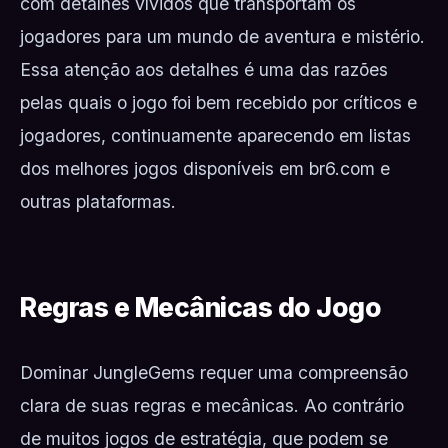
com detalhes vívidos que transportam os
jogadores para um mundo de aventura e mistério.
Essa atenção aos detalhes é uma das razões
pelas quais o jogo foi bem recebido por críticos e
jogadores, continuamente aparecendo em listas
dos melhores jogos disponíveis em br6.com e
outras plataformas.
Regras e Mecânicas do Jogo
Dominar JungleGems requer uma compreensão
clara de suas regras e mecânicas. Ao contrário
de muitos jogos de estratégia, que podem se