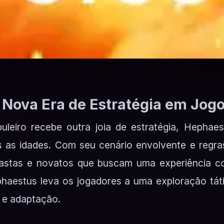
Nova Era de Estratégia em Jogo
leiro recebe outra joia de estratégia, Hephaest
s as idades. Com seu cenário envolvente e regras
iastas e novatos que buscam uma experiência c
haestus leva os jogadores a uma exploração tát
 e adaptação.