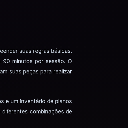
ender suas regras básicas.
a 90 minutos por sessão. O
cam suas peças para realizar
s e um inventário de planos
 diferentes combinações de