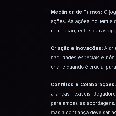
Mecânica de Turnos:
O jog
ações. As ações incluem a c
de criação, entre outras op
Criação e Inovações:
A cri
habilidades especiais e bô
criar e quando é crucial par
Conflitos e Colaborações
alianças flexíveis. Jogado
para ambas as abordagens.
mas a confiança deve ser a