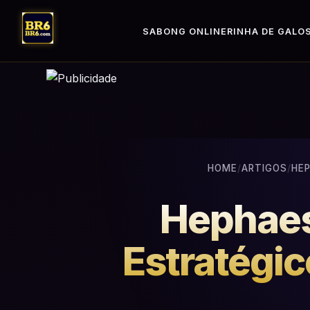
SABONG ONLINE
RINHA DE GALO
HOME
/
ARTIGOS
/
HE
Hephaes
Estratégic