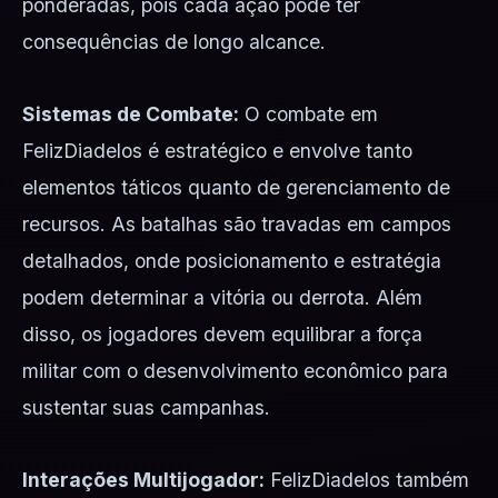
ponderadas, pois cada ação pode ter
consequências de longo alcance.
Sistemas de Combate:
O combate em
FelizDiadelos é estratégico e envolve tanto
elementos táticos quanto de gerenciamento de
recursos. As batalhas são travadas em campos
detalhados, onde posicionamento e estratégia
podem determinar a vitória ou derrota. Além
disso, os jogadores devem equilibrar a força
militar com o desenvolvimento econômico para
sustentar suas campanhas.
Interações Multijogador:
FelizDiadelos também