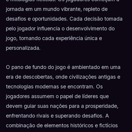
jornada em um mundo vibrante, repleto de
desafios e oportunidades. Cada decisão tomada
pelo jogador influencia o desenvolvimento do
jogo, tornando cada experiência única e
personalizada.
O pano de fundo do jogo é ambientado em uma
era de descobertas, onde civilizações antigas e
tecnologias modernas se encontram. Os
jogadores assumem o papel de líderes que
devem guiar suas nações para a prosperidade,
enfrentando rivais e superando desafios. A
combinação de elementos históricos e fictícios