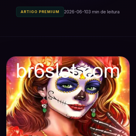
2026-06-10
3 min de leitura
ARTIGO PREMIUM