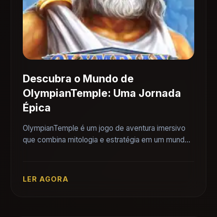
Descubra o Mundo de
OlympianTemple: Uma Jornada
Épica
OlympianTemple é um jogo de aventura imersivo
que combina mitologia e estratégia em um mundo
virtual vibrante.
LER AGORA