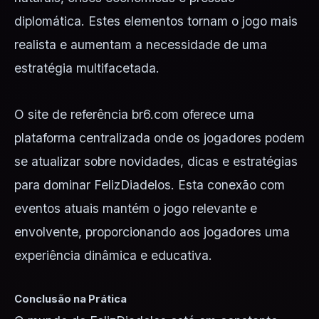
diplomática. Estes elementos tornam o jogo mais
realista e aumentam a necessidade de uma
estratégia multifacetada.
O site de referência br6.com oferece uma
plataforma centralizada onde os jogadores podem
se atualizar sobre novidades, dicas e estratégias
para dominar FelizDiadelos. Esta conexão com
eventos atuais mantém o jogo relevante e
envolvente, proporcionando aos jogadores uma
experiência dinâmica e educativa.
Conclusão na Prática