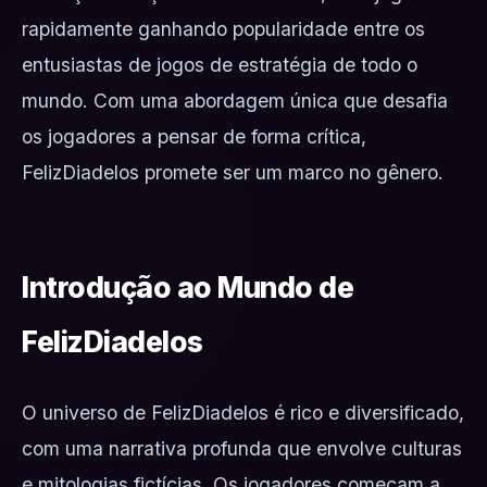
rapidamente ganhando popularidade entre os
entusiastas de jogos de estratégia de todo o
mundo. Com uma abordagem única que desafia
os jogadores a pensar de forma crítica,
FelizDiadelos promete ser um marco no gênero.
Introdução ao Mundo de
FelizDiadelos
O universo de FelizDiadelos é rico e diversificado,
com uma narrativa profunda que envolve culturas
e mitologias fictícias. Os jogadores começam a