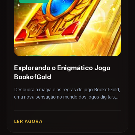
Explorando o Enigmático Jogo
BookofGold
Descubra a magia e as regras do jogo BookofGold,
uma nova sensação no mundo dos jogos digitais,
com informações essenciais e dicas.
LER AGORA