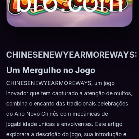
CHINESENEWYEARMOREWAYS:
Um Mergulho no Jogo
CHINESENEWYEARMOREWAYS, um jogo
inovador que tem capturado a atenção de muitos,
combina o encanto das tradicionais celebrações
do Ano Novo Chinês com mecânicas de
jogabilidade únicas e envolventes. Este artigo
explorará a descrição do jogo, sua introdução e