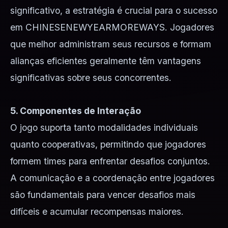
significativo, a estratégia é crucial para o sucesso
em CHINESENEWYEARMOREWAYS. Jogadores
que melhor administram seus recursos e formam
alianças eficientes geralmente têm vantagens
significativas sobre seus concorrentes.
5. Componentes de Interação
O jogo suporta tanto modalidades individuais
quanto cooperativas, permitindo que jogadores
formem times para enfrentar desafios conjuntos.
A comunicação e a coordenação entre jogadores
são fundamentais para vencer desafios mais
difíceis e acumular recompensas maiores.