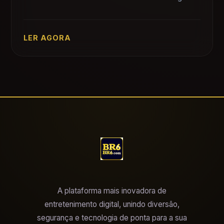
essenciais, com insights sobre eventos atuais no
cenário de jogos.
LER AGORA
A plataforma mais inovadora de
entretenimento digital, unindo diversão,
segurança e tecnologia de ponta para a sua