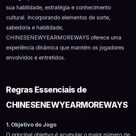
sua habilidade, estratégia e conhecimento
cultural. Incorporando elementos de sorte,
sabedoria e habilidade,
CHINESENEWYEARMOREWAYS oferece uma
experiência dinâmica que mantém os jogadores
envolvidos e entretidos.
Regras Essenciais de
CHINESENEWYEARMOREWAYS
1. Objetivo do Jogo
O principal objetivo é acumular o maior número de